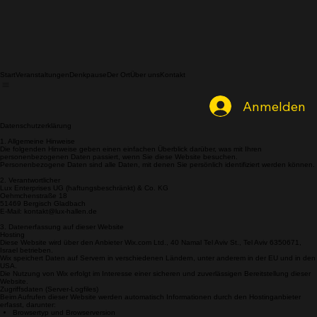
Start
Veranstaltungen
Denkpause
Der Ort
Über uns
Kontakt
Anmelden
Datenschutzerklärung
1. Allgemeine Hinweise
Die folgenden Hinweise geben einen einfachen Überblick darüber, was mit Ihren
personenbezogenen Daten passiert, wenn Sie diese Website besuchen.
Personenbezogene Daten sind alle Daten, mit denen Sie persönlich identifiziert werden können.
2. Verantwortlicher
Lux Enterprises UG (haftungsbeschränkt) & Co. KG
Oehmchenstraße 18
51469 Bergisch Gladbach
E-Mail: kontakt@lux-hallen.de
3. Datenerfassung auf dieser Website
Hosting
Diese Website wird über den Anbieter Wix.com Ltd., 40 Namal Tel Aviv St., Tel Aviv 6350671,
Israel betrieben.
Wix speichert Daten auf Servern in verschiedenen Ländern, unter anderem in der EU und in den
USA.
Die Nutzung von Wix erfolgt im Interesse einer sicheren und zuverlässigen Bereitstellung dieser
Website.
Zugriffsdaten (Server-Logfiles)
Beim Aufrufen dieser Website werden automatisch Informationen durch den Hostinganbieter
erfasst, darunter: