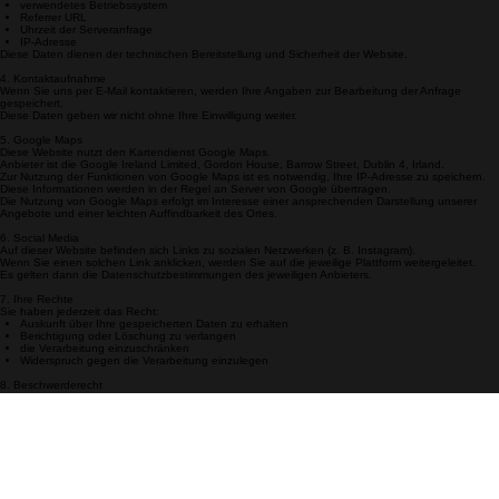
Browsertyp und Browserversion
verwendetes Betriebssystem
Referrer URL
Uhrzeit der Serveranfrage
IP-Adresse
Diese Daten dienen der technischen Bereitstellung und Sicherheit der Website.
4. Kontaktaufnahme
Wenn Sie uns per E-Mail kontaktieren, werden Ihre Angaben zur Bearbeitung der Anfrage
gespeichert.
Diese Daten geben wir nicht ohne Ihre Einwilligung weiter.
5. Google Maps
Diese Website nutzt den Kartendienst Google Maps.
Anbieter ist die Google Ireland Limited, Gordon House, Barrow Street, Dublin 4, Irland.
Zur Nutzung der Funktionen von Google Maps ist es notwendig, Ihre IP-Adresse zu speichern.
Diese Informationen werden in der Regel an Server von Google übertragen.
Die Nutzung von Google Maps erfolgt im Interesse einer ansprechenden Darstellung unserer
Angebote und einer leichten Auffindbarkeit des Ortes.
6. Social Media
Auf dieser Website befinden sich Links zu sozialen Netzwerken (z. B. Instagram).
Wenn Sie einen solchen Link anklicken, werden Sie auf die jeweilige Plattform weitergeleitet.
Es gelten dann die Datenschutzbestimmungen des jeweiligen Anbieters.
7. Ihre Rechte
Sie haben jederzeit das Recht:
Auskunft über Ihre gespeicherten Daten zu erhalten
Berichtigung oder Löschung zu verlangen
die Verarbeitung einzuschränken
Widerspruch gegen die Verarbeitung einzulegen
8. Beschwerderecht
Sie haben das Recht, sich bei einer Datenschutz-Aufsichtsbehörde zu beschweren.
9. SSL- bzw. TLS-Verschlüsselung
Diese Seite nutzt aus Sicherheitsgründen eine SSL- bzw. TLS-Verschlüsselung.
LUX-HALLEN
Kontakt
Oehmchenstraße 18
51469 Bergisch Gladbach