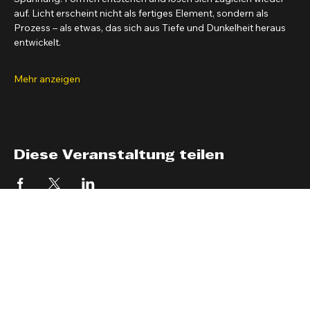
Spannung. Formen entstehen und lösen sich zugleich wieder 
auf. Licht erscheint nicht als fertiges Element, sondern als 
Prozess – als etwas, das sich aus Tiefe und Dunkelheit heraus 
entwickelt.
Mehr anzeigen
Diese Veranstaltung teilen
LUX-HALLEN
Kontakt
Oehmchenstraße 18
51469 Bergisch Gladbach
kontakt@lux-hallen.de
© 2026 LUX-HALLEN. Alle Rechte vorbehalten.