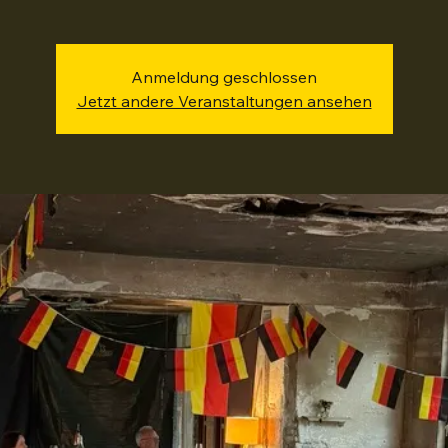
Sa., 20. Juni
  |  
Lux-Hallen
 handelt sich um eine private, nicht kommerzielle Veranstalt
ausschließlich für geladene Gäste.
Anmeldung geschlossen
Jetzt andere Veranstaltungen ansehen